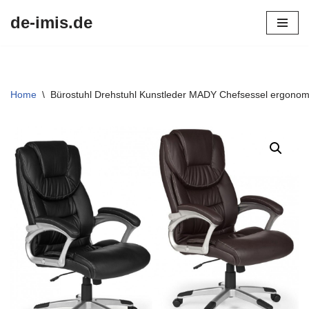
de-imis.de
Przejdź
do
treści
Home
\
Bürostuhl Drehstuhl Kunstleder MADY Chefsessel ergonomi