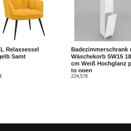
XL Relaxsessel
Badezimmerschrank 
gelb Samt
Wäschekorb SW15 1
cm Weiß Hochglanz 
to open
€
224,57
€