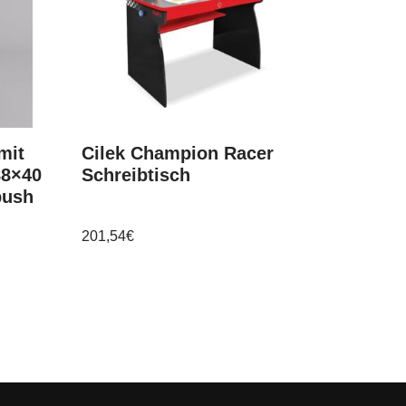
mit
Cilek Champion Racer
88×40
Schreibtisch
push
201,54
€