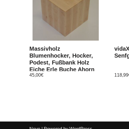
Massivholz
vida
Blumenhocker, Hocker,
Senf
Podest, Fußbank Holz
Eiche Erle Buche Ahorn
45,00
€
118,99
geölt
Neve
| Powered by
WordPress