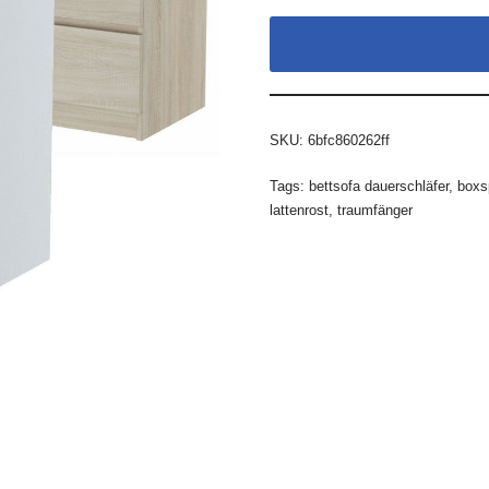
SKU:
6bfc860262ff
Tags:
bettsofa dauerschläfer
,
boxs
lattenrost
,
traumfänger