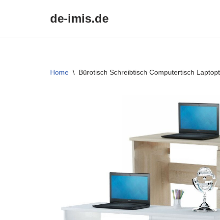
de-imis.de
Przejdź
do
treści
Home
\
Bürotisch Schreibtisch Computertisch Laptopt