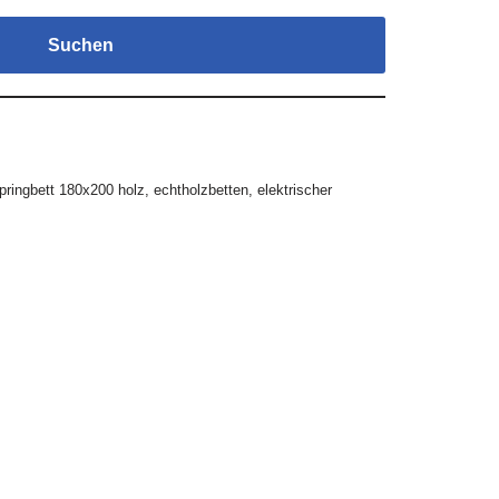
Suchen
pringbett 180x200 holz
,
echtholzbetten
,
elektrischer