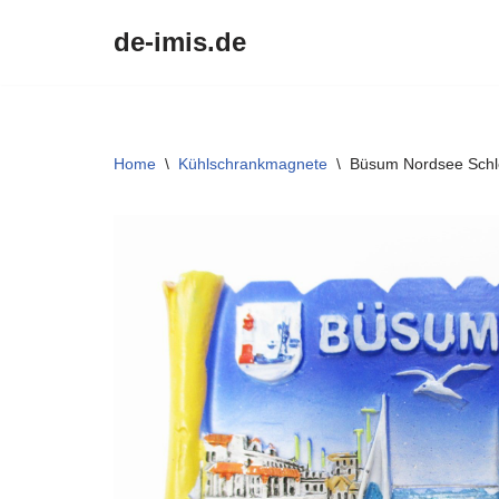
de-imis.de
Przejdź
do
treści
Home
\
Kühlschrankmagnete
\
Büsum Nordsee Schl