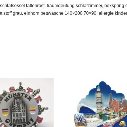
schlafsessel lattenrost, traumdeutung schlafzimmer, boxspring 
tt stoff grau, einhorn bettwäsche 140×200 70×90, allergie kind