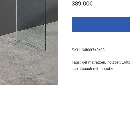
389,00
€
SKU:
64f00f7a3b65
Tags:
gel matratzen
,
holzbett 160
schlafcouch mit matratze