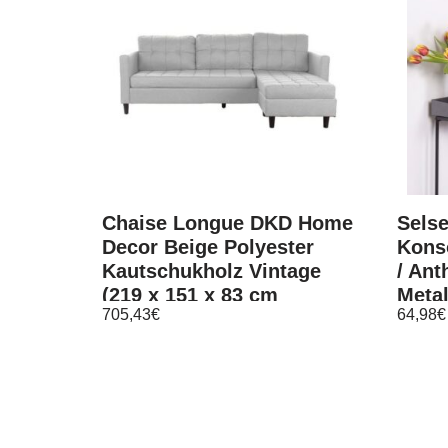
Chaise Longue DKD Home
Selse
Decor Beige Polyester
Kons
Kautschukholz Vintage
/ Ant
(219 x 151 x 83 cm
Metal
705,43
€
64,98
€