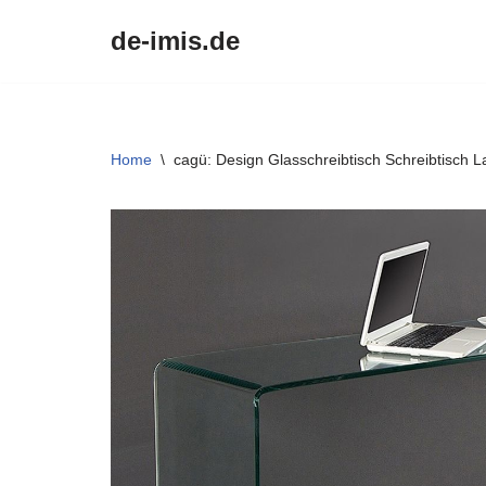
de-imis.de
Przejdź
do
treści
Home
\
cagü: Design Glasschreibtisch Schreibtisch