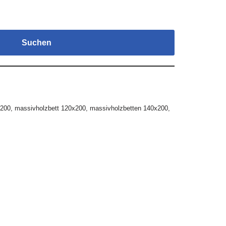
Suchen
x200
,
massivholzbett 120x200
,
massivholzbetten 140x200
,