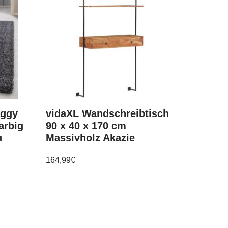
aggy
vidaXL Wandschreibtisch
arbig
90 x 40 x 170 cm
u
Massivholz Akazie
164,99
€