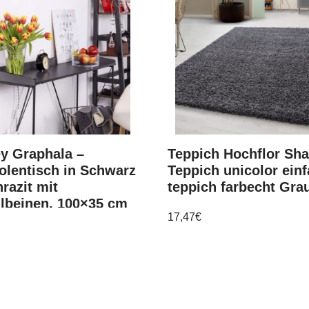
y Graphala –
Teppich Hochflor Sh
olentisch in Schwarz
Teppich unicolor einf
hrazit mit
teppich farbecht Gra
lbeinen, 100×35 cm
17,47
€