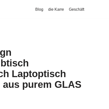
Blog
die Karre
Geschäft
ign
btisch
ch Laptoptisch
 aus purem GLAS