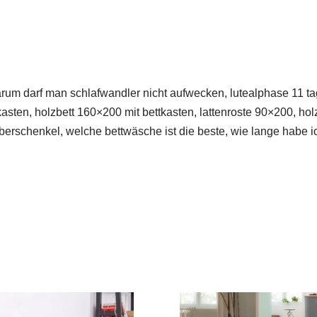
warum darf man schlafwandler nicht aufwecken, lutealphase 11 ta
sten, holzbett 160×200 mit bettkasten, lattenroste 90×200, holzo
 oberschenkel, welche bettwäsche ist die beste, wie lange habe