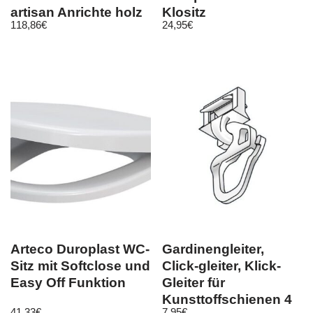
artisan Anrichte holz
Klositz
118,86
€
24,95
€
Arteco Duroplast WC-
Gardinengleiter,
Sitz mit Softclose und
Click-gleiter, Klick-
Easy Off Funktion
Gleiter für
Kunsttoffschienen 4
41,33
€
7,95
€