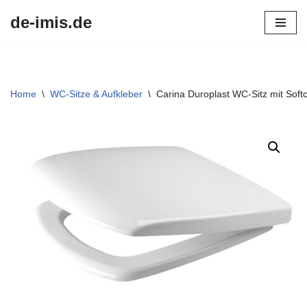
de-imis.de
Przejdź
do
treści
Home
\
WC-Sitze & Aufkleber
\
Carina Duroplast WC-Sitz mit Soft