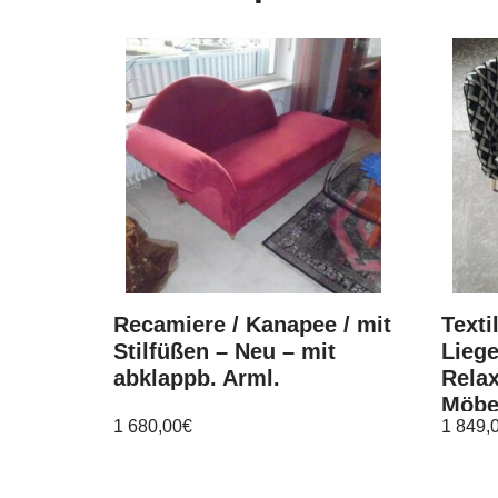
Recamiere / Kanapee / mit
Texti
Stilfüßen – Neu – mit
Liege
abklappb. Arml.
Rela
Möbe
1 680,00
€
1 849,