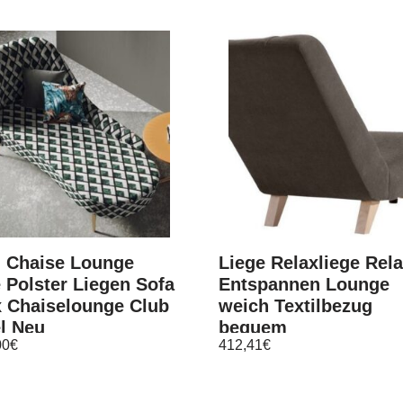
l Chaise Lounge
Liege Relaxliege Rel
 Polster Liegen Sofa
Entspannen Lounge
x Chaiselounge Club
weich Textilbezug
l Neu
bequem
00
€
412,41
€