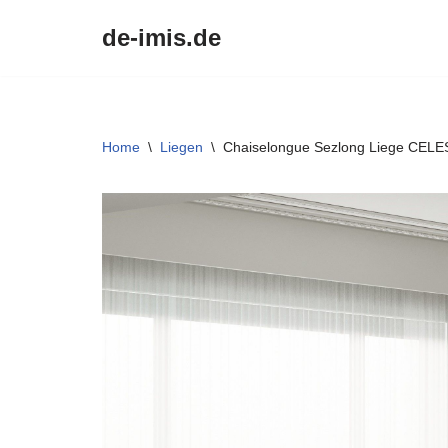
de-imis.de
Przejdź
do
treści
Home
\
Liegen
\
Chaiselongue Sezlong Liege CELES 