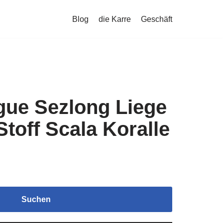
Blog
die Karre
Geschäft
gue Sezlong Liege
toff Scala Koralle
Suchen