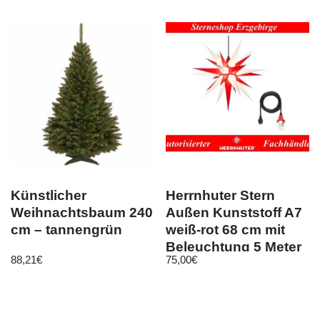
Künstlicher
Herrnhuter Stern
Weihnachtsbaum 240
Außen Kunststoff A7
cm – tannengrün
weiß-rot 68 cm mit
Beleuchtung 5 Meter
88,21
€
75,00
€
Kabel LED