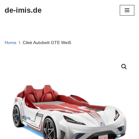
de-imis.de
Przejdź
do
treści
Home
\
Cilek Autobett GTE Weiß