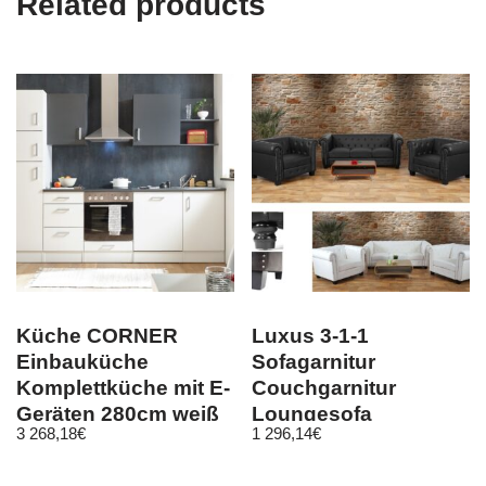
Related products
Küche CORNER
Luxus 3-1-1
Einbauküche
Sofagarnitur
Komplettküche mit E-
Couchgarnitur
Geräten 280cm weiß
Loungesofa
3 268,18
€
1 296,14
€
Chesterfield
Kunstleder