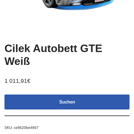
Cilek Autobett GTE
Weiß
1 011,91
€
Suchen
SKU:
ce8620be4667