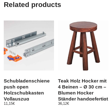
Related products
Schubladenschiene
Teak Holz Hocker mit
push open
4 Beinen – Ø 30 cm –
Holzschubkasten
Blumen Hocker
Vollauszug
Ständer handgefertigt
11,15
€
36,12
€
Teleskopschiene
CB50TS