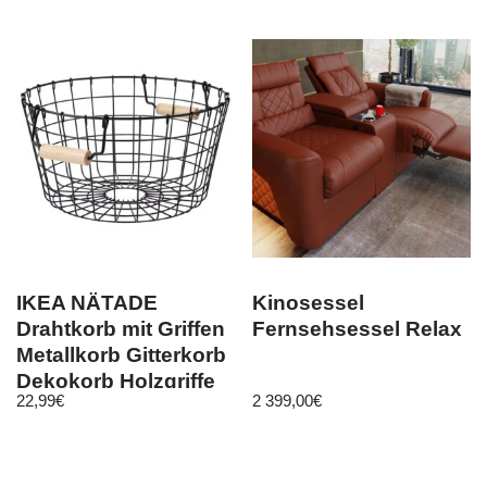
IKEA NÄTADE
Kinosessel
Drahtkorb mit Griffen
Fernsehsessel Relax
Metallkorb Gitterkorb
Dekokorb Holzgriffe
22,99
€
2 399,00
€
38×20 cm