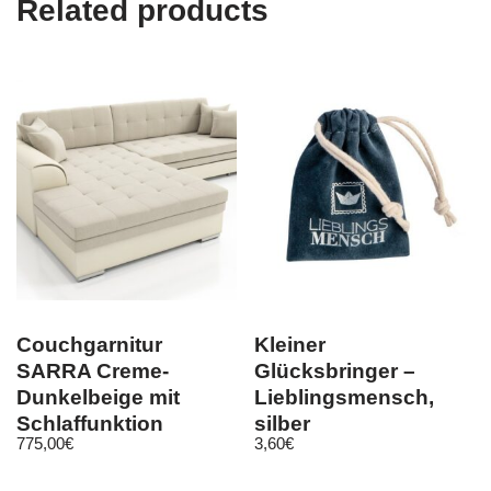
Related products
Couchgarnitur
Kleiner
SARRA Creme-
Glücksbringer –
Dunkelbeige mit
Lieblingsmensch,
Schlaffunktion
silber
775,00
€
3,60
€
Ottomane Links