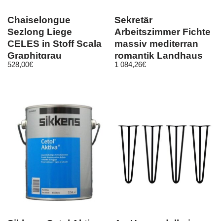
Chaiselongue
Sekretär
Sezlong Liege
Arbeitszimmer Fichte
CELES in Stoff Scala
massiv mediterran
Graphitgrau
romantik Landhaus
528,00
€
1 084,26
€
antik vintage