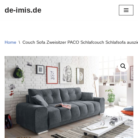
de-imis.de
Przejdź
do
treści
Home
\
Couch Sofa Zweisitzer PACO Schlafcouch Schlafsofa ausz