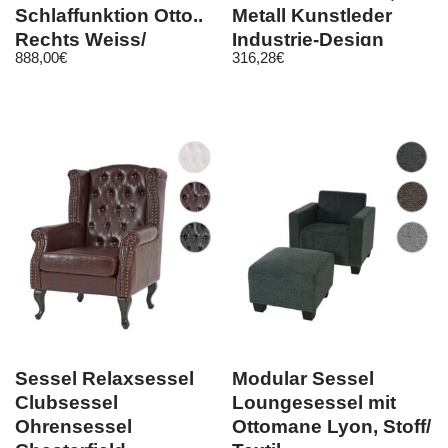
Schlaffunktion Otto..
Metall Kunstleder
Rechts Weiss/
Industrie-Design
888,00
€
316,28
€
Dunkelgrau
Sessel Relaxsessel
Modular Sessel
Clubsessel
Loungesessel mit
Ohrensessel
Ottomane Lyon, Stoff/