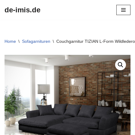
de-imis.de
Przejdź
do
treści
Home
\
Sofagarnituren
\
Couchgarnitur TIZIAN L-Form Wildlederopt