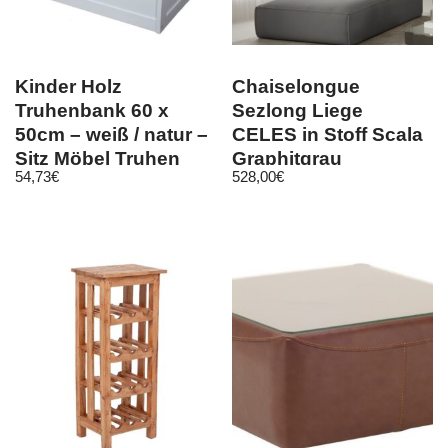
Kinder Holz
Chaiselongue
Truhenbank 60 x
Sezlong Liege
50cm – weiß / natur –
CELES in Stoff Scala
Sitz Möbel Truhen
Graphitgrau
54,73
€
528,00
€
Bank mit Stauraum