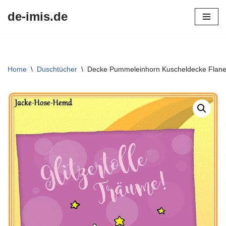
de-imis.de
Przejdź
do
treści
Home
\
Duschtücher
\
Decke Pummeleinhorn Kuscheldecke Flanel