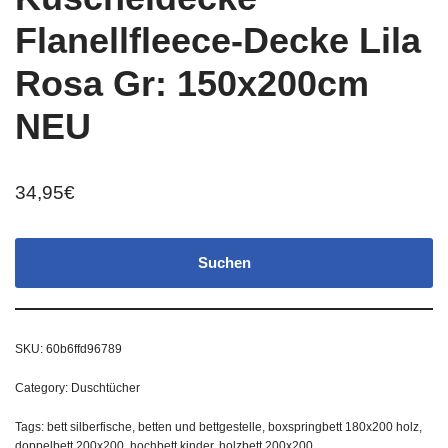
Flanellfleece-Decke Lila
Rosa Gr: 150x200cm
NEU
34,95
€
Suchen
SKU:
60b6ffd96789
Category:
Duschtücher
Tags:
bett silberfische
,
betten und bettgestelle
,
boxspringbett 180x200 holz
,
doppelbett 200x200
,
hochbett kinder
,
holzbett 200x200