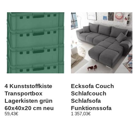
4 Kunststoffkiste
Ecksofa Couch
Transportbox
Schlafcouch
Lagerkisten grün
Schlafsofa
60x40x20 cm neu
Funktionssofa
59,43
€
1 357,03
€
Gastlando
ausziehbar
dunkelgrau 289 cm