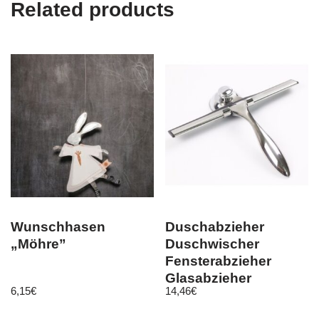
Related products
Wunschhasen
Duschabzieher
„Möhre”
Duschwischer
Fensterabzieher
Glasabzieher
6,15
€
14,46
€
Glaswischer Bad
Edelstah