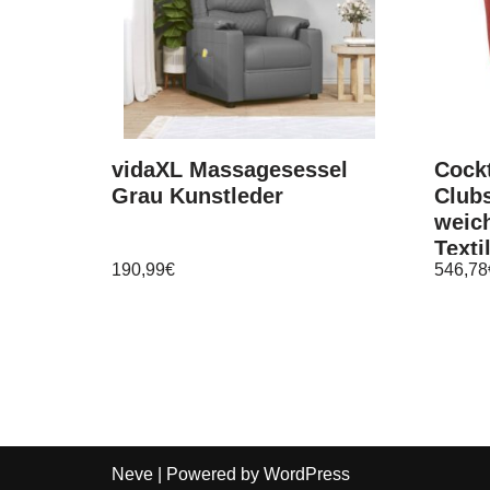
vidaXL Massagesessel
Cockt
Grau Kunstleder
Clubs
weich
Texti
190,99
€
546,78
Neve
| Powered by
WordPress