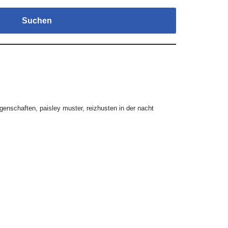
Suchen
igenschaften
,
paisley muster
,
reizhusten in der nacht