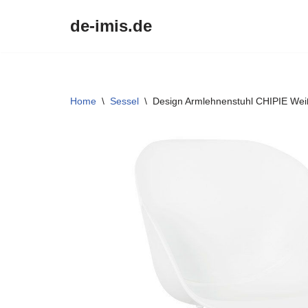
de-imis.de
Przejdź
do
treści
Home
\
Sessel
\
Design Armlehnenstuhl CHIPIE We