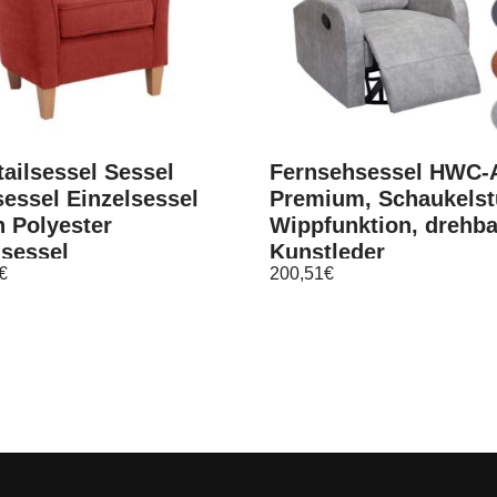
ailsessel Sessel
Fernsehsessel HWC-
essel Einzelsessel
Premium, Schaukelst
 Polyester
Wippfunktion, drehba
lsessel
Kunstleder
€
200,51
€