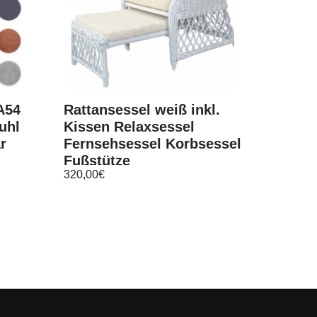
A54
Rattansessel weiß inkl.
uhl
Kissen Relaxsessel
r
Fernsehsessel Korbsessel
Fußstütze
320,00
€