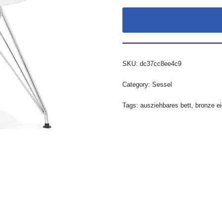
SKU:
dc37cc8ee4c9
Category:
Sessel
Tags:
ausziehbares bett
,
bronze e