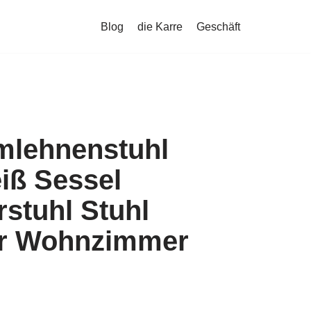
Blog
die Karre
Geschäft
mlehnenstuhl
iß Sessel
stuhl Stuhl
r Wohnzimmer