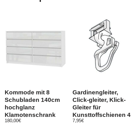
Kommode mit 8
Gardinengleiter,
Schubladen 140cm
Click-gleiter, Klick-
hochglanz
Gleiter für
Klamotenschrank
Kunsttoffschienen 4
180,00
€
7,95
€
Sideboard Anrichte
mm HC91
holz