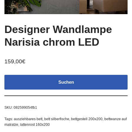
Designer Wandlampe
Narisia chrom LED
159,00
€
Suchen
SKU:
082599054fb1
Tags:
ausziehbares bett
,
bett silberfische
,
bettgestell 200x200
,
bettwanze auf
matratze
,
lattenrost 160x200