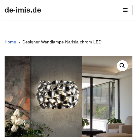
de-imis.de
Przejdź
do
treści
Home
\
Designer Wandlampe Narisia chrom LED