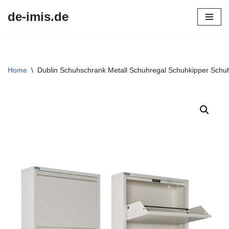
de-imis.de
Przejdź
do
treści
Home
\
Dublin Schuhschrank Metall Schuhregal Schuhkipper Schu