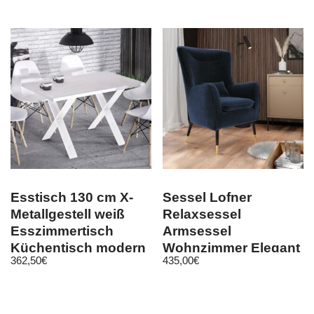
Esstisch 130 cm X-
Sessel Lofner
Metallgestell weiß
Relaxsessel
Esszimmertisch
Armsessel
Küchentisch modern
Wohnzimmer Elegant
362,50
€
435,00
€
design
Polstersessel