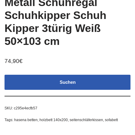
Metall Schuhregal
Schuhkipper Schuh
Kipper 3türig Weiß
50×103 cm
74,90
€
Suchen
SKU:
c295e4ecfb57
Tags:
hasena betten
,
holzbett 140x200
,
seitenschläferkissen
,
sofabett