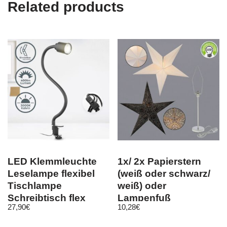
Related products
LED Klemmleuchte
1x/ 2x Papierstern
Leselampe flexibel
(weiß oder schwarz/
Tischlampe
weiß) oder
Schreibtisch flex
Lampenfuß
27,90
€
10,28
€
schwarz 5W GU10