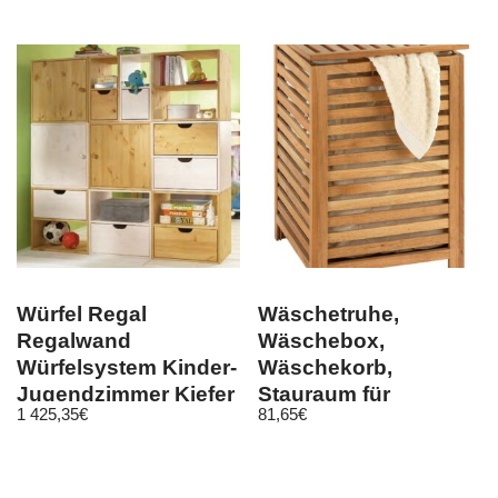
Würfel Regal
Wäschetruhe,
Regalwand
Wäschebox,
Würfelsystem Kinder-
Wäschekorb,
Jugendzimmer Kiefer
Stauraum für
1 425,35
€
81,65
€
massiv
Handtücher
NORWAY, aus
Walnussholz