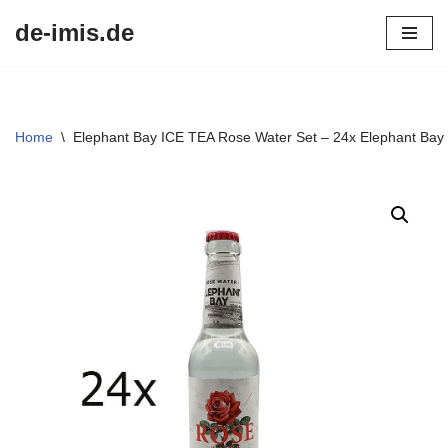
de-imis.de
Przejdź
do
treści
Home
\
Elephant Bay ICE TEA Rose Water Set – 24x Elephant Bay 