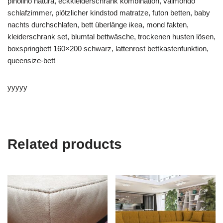
pinolino natura, eckkleiderschrank kombination, valmondo
schlafzimmer, plötzlicher kindstod matratze, futon betten, baby
nachts durchschlafen, bett überlänge ikea, mond fakten,
kleiderschrank set, blumtal bettwäsche, trockenen husten lösen,
boxspringbett 160×200 schwarz, lattenrost bettkastenfunktion,
queensize-bett
yyyyy
Related products