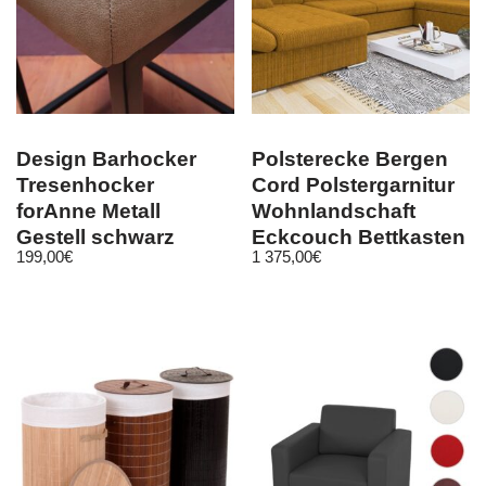
Design Barhocker
Polsterecke Bergen
Tresenhocker
Cord Polstergarnitur
forAnne Metall
Wohnlandschaft
Gestell schwarz
Eckcouch Bettkasten
199,00
€
1 375,00
€
Vintage …
Ecksofa