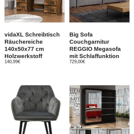
vidaXL Schreibtisch
Big Sofa
Räuchereiche
Couchgarnitur
140x50x77 cm
REGGIO Megasofa
Holzwerkstoff
mit Schlaffunktion
140,99
€
729,00
€
Schwarz-Grau