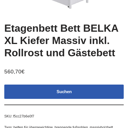
Etagenbett Bett BELKA
XL Kiefer Massiv inkl.
Rollrost und Gästebett
560,70
€
Suchen
SKU:
f5cc27b6e0f7
Tags:
betten für übergewichtige
,
brennende fußsohlen
,
massivholzbett