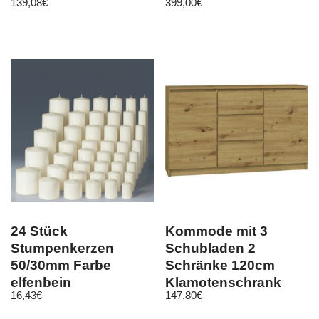
139,08
€
399,00
€
x 40 cm
Fußhocker
24 Stück
Kommode mit 3
Stumpenkerzen
Schubladen 2
50/30mm Farbe
Schränke 120cm
elfenbein
Klamotenschrank
16,43
€
147,80
€
Sideboard Artisan