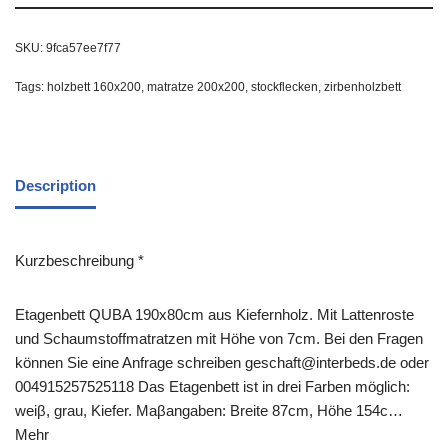
SKU:
9fca57ee7f77
Tags:
holzbett 160x200
,
matratze 200x200
,
stockflecken
,
zirbenholzbett
Description
Kurzbeschreibung *
Etagenbett QUBA 190x80cm aus Kiefernholz. Mit Lattenroste
und Schaumstoffmatratzen mit Höhe von 7cm. Bei den Fragen
können Sie eine Anfrage schreiben geschaft@interbeds.de oder
004915257525118 Das Etagenbett ist in drei Farben möglich:
weiβ, grau, Kiefer. Maβangaben: Breite 87cm, Höhe 154c…
Mehr