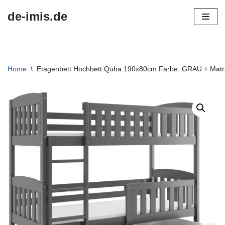
de-imis.de
Przejdź
do
treści
Home
\
Etagenbett Hochbett Quba 190x80cm Farbe: GRAU + Matra