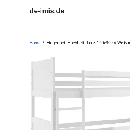
de-imis.de
Przejdź
do
treści
Home
\
Etagenbett Hochbett Rico3 190x90cm Weiß mi