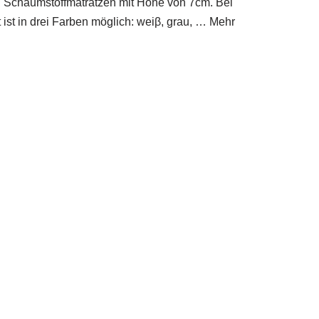
d Schaumstoffmatratzen mit Höhe von 7cm. Bei
st in drei Farben möglich: weiβ, grau, … Mehr