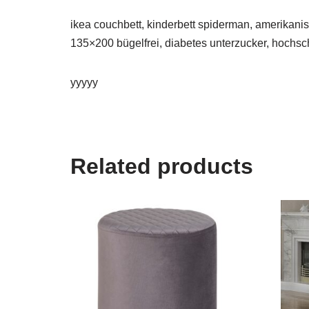
ikea couchbett, kinderbett spiderman, amerikan
135×200 bügelfrei, diabetes unterzucker, hochs
yyyyy
Related products