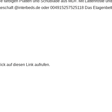
e farbigen Platten und Schublade aus MDF. Mit Lattenroste un
eschaft @interbeds.de oder 004915257525118 Das Etagenbett i
ick auf diesen Link aufrufen.