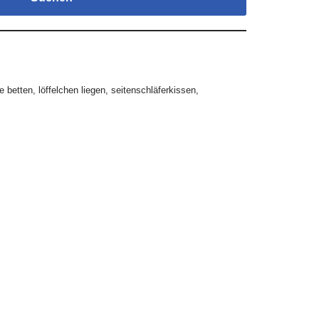
e betten
,
löffelchen liegen
,
seitenschläferkissen
,