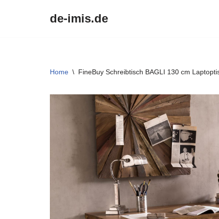
de-imis.de
Przejdź
do
treści
Home
\
FineBuy Schreibtisch BAGLI 130 cm Laptoptis