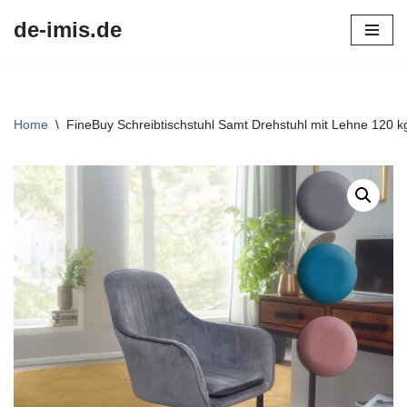
de-imis.de
Przejdź
do
treści
Home
\
FineBuy Schreibtischstuhl Samt Drehstuhl mit Lehne 120 kg