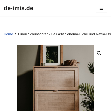
de-imis.de
Przejdź
do
treści
Home
\
Finori Schuhschrank Bali 49A Sonoma-Eiche und Raffia-Dr