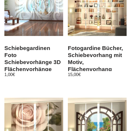
Schiebegardinen
Fotogardine Bücher,
Foto
Schiebevorhang mit
Schiebevorhänge 3D
Motiv,
Flächenvorhänge
Flächenvorhang
1,00
€
15,00
€
Greek Relief
Fotodruck, auf Maß