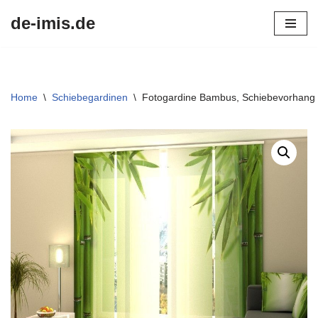
de-imis.de
Przejdź
do
treści
Home
\
Schiebegardinen
\
Fotogardine Bambus, Schiebevorhang m