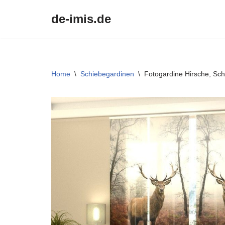
de-imis.de
Przejdź
do
treści
Home
\
Schiebegardinen
\
Fotogardine Hirsche, Sch