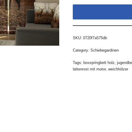
SKU:
0720f7a575db
Category:
Schiebegardinen
Tags:
boxspringbett holz
,
jugendbe
lattenrost mit motor
,
weichhölzer