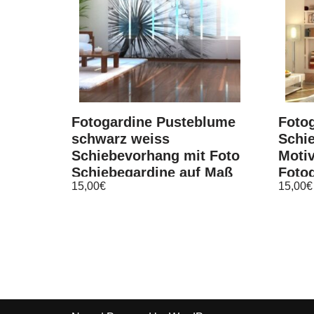
Fotogardine Pusteblume
Fotog
schwarz weiss
Schi
Schiebevorhang mit Foto
Moti
Schiebegardine auf Maß
Foto
15,00
€
15,00
€