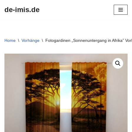
de-imis.de
Przejdź
do
treści
Home
\
Vorhänge
\
Fotogardinen „Sonnenuntergang in Afrika” Vo