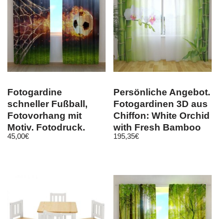
Fotogardine
Persönliche Angebot.
schneller Fußball,
Fotogardinen 3D aus
Fotovorhang mit
Chiffon: White Orchid
Motiv, Fotodruck,
with Fresh Bamboo
45,00
€
195,35
€
Gardine auf Maß