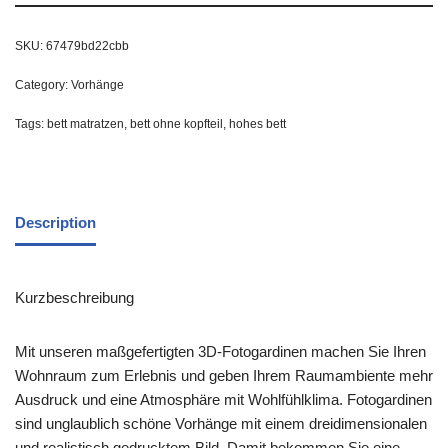
SKU:
67479bd22cbb
Category:
Vorhänge
Tags:
bett matratzen
,
bett ohne kopfteil
,
hohes bett
Description
Kurzbeschreibung
Mit unseren maßgefertigten 3D-Fotogardinen machen Sie Ihren
Wohnraum zum Erlebnis und geben Ihrem Raumambiente mehr
Ausdruck und eine Atmosphäre mit Wohlfühlklima. Fotogardinen
sind unglaublich schöne Vorhänge mit einem dreidimensionalen
und realistisch gedrucktem Bild. Damit bekommen Sie eine