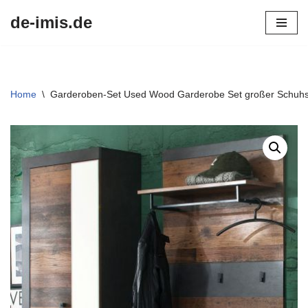
de-imis.de
Przejdź
do
treści
Home
\
Garderoben-Set Used Wood Garderobe Set großer Schuhsch