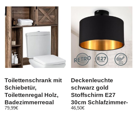
Toilettenschrank mit
Deckenleuchte
Schiebetür,
schwarz gold
Toilettenregal Holz,
Stoffschirm E27
Badezimmerregal
30cm Schlafzimmer-
79,99
€
46,50
€
Überbauschrank
Lampe Wohnzimmer