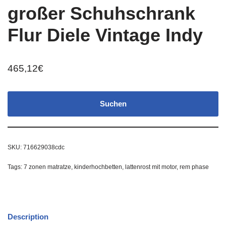
großer Schuhschrank
Flur Diele Vintage Indy
465,12
€
Suchen
SKU:
716629038cdc
Tags:
7 zonen matratze
,
kinderhochbetten
,
lattenrost mit motor
,
rem phase
Description