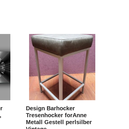
r
Design Barhocker
,
Tresenhocker forAnne
Metall Gestell perlsilber
Vintage …