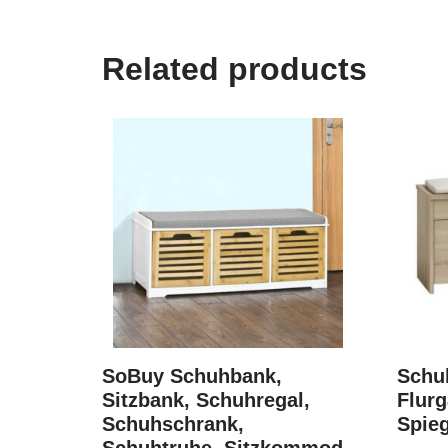
Related products
SoBuy Schuhbank,
Schu
Sitzbank, Schuhregal,
Flur
Schuhschrank,
Spie
Schuhtruhe, Sitzkommod