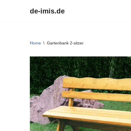
de-imis.de
Przejdź
do
treści
Home
\
Gartenbank 2-sitzer