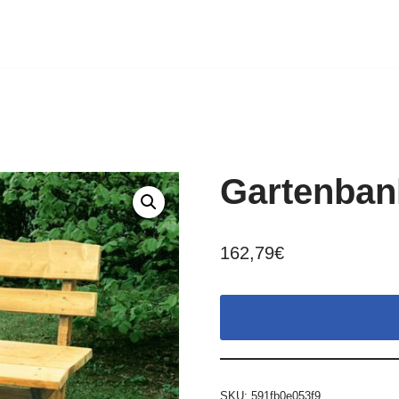
Gartenbank
162,79
€
SKU:
591fb0e053f9