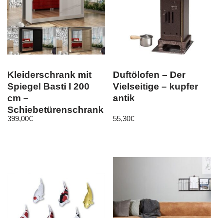
Kleiderschrank mit
Duftölofen – Der
Spiegel Basti I 200
Vielseitige – kupfer
cm –
antik
Schiebetürenschrank
399,00
€
55,30
€
Schwebetürenschrank