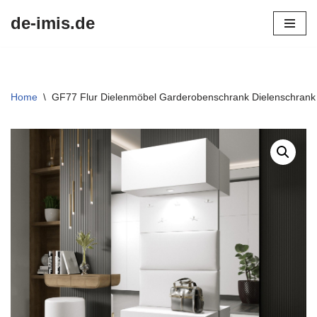
de-imis.de
Przejdź
do
treści
Home
\
GF77 Flur Dielenmöbel Garderobenschrank Dielenschrank