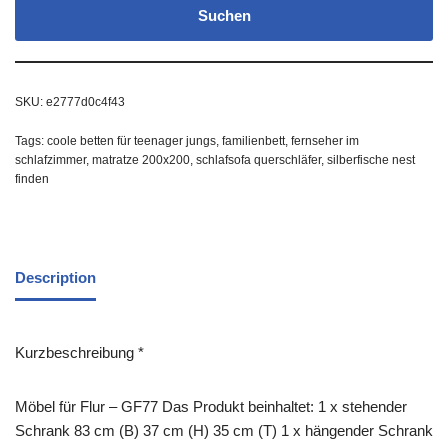
Suchen
SKU:
e2777d0c4f43
Tags:
coole betten für teenager jungs
,
familienbett
,
fernseher im
schlafzimmer
,
matratze 200x200
,
schlafsofa querschläfer
,
silberfische nest
finden
Description
Kurzbeschreibung *
Möbel für Flur – GF77 Das Produkt beinhaltet: 1 x stehender
Schrank 83 cm (B) 37 cm (H) 35 cm (T) 1 x hängender Schrank