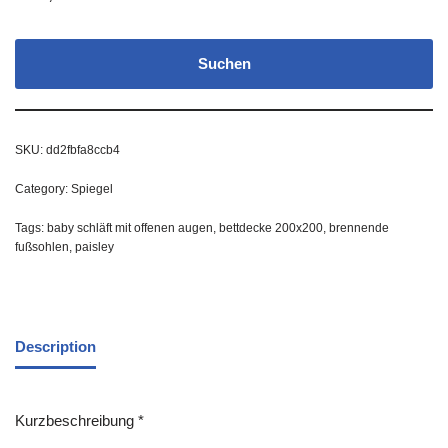
Suchen
SKU:
dd2fbfa8ccb4
Category:
Spiegel
Tags:
baby schläft mit offenen augen
,
bettdecke 200x200
,
brennende
fußsohlen
,
paisley
Description
Kurzbeschreibung *