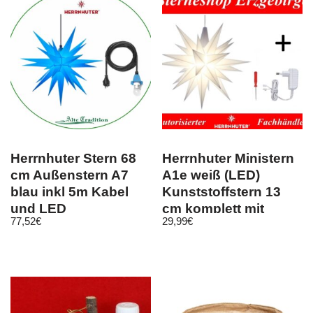
Herrnhuter Stern 68
Herrnhuter Ministern
cm Außenstern A7
A1e weiß (LED)
blau inkl 5m Kabel
Kunststoffstern 13
und LED
cm komplett mit
77,52
€
29,99
€
Netzgerät