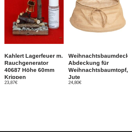
Kahlert Lagerfeuer m.
Weihnachtsbaumdecke
Rauchgenerator
Abdeckung für
40687 Höhe 60mm
Weihnachtsbaumtopf,
Krippen
Jute
23,87
€
24,80
€
Krippenzubehör