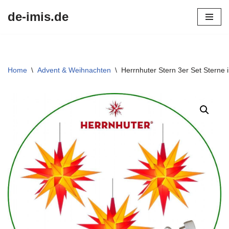
de-imis.de
Przejdź
do
treści
Home
\
Advent & Weihnachten
\
Herrnhuter Stern 3er Set Sterne i