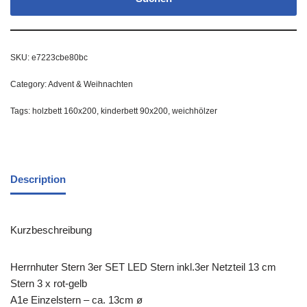
SKU:
e7223cbe80bc
Category:
Advent & Weihnachten
Tags:
holzbett 160x200
,
kinderbett 90x200
,
weichhölzer
Description
Kurzbeschreibung
Herrnhuter Stern 3er SET LED Stern inkl.3er Netzteil 13 cm
Stern 3 x rot-gelb
A1e Einzelstern – ca. 13cm ø