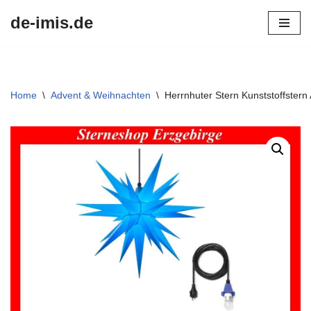
de-imis.de
Przejdź
do
treści
Home
\
Advent & Weihnachten
\
Herrnhuter Stern Kunststoffstern