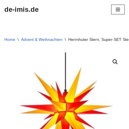
de-imis.de
Przejdź
do
treści
Home
\
Advent & Weihnachten
\
Herrnhuter Stern, Super-SET Ste