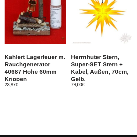
Kahlert Lagerfeuer m.
Herrnhuter Stern,
Rauchgenerator
Super-SET Stern +
40687 Höhe 60mm
Kabel, Außen, 70cm,
Krippen
Gelb,
23,87
€
79,00
€
Krippenzubehör
Weihnachtsstern