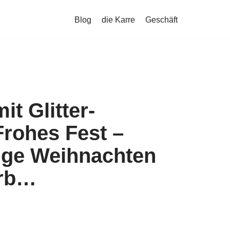
Blog
die Karre
Geschäft
it Glitter-
rohes Fest –
eige Weihnachten
orb…