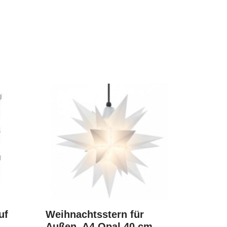
uf
Weihnachtsstern für
 –
Außen, A4 Opal 40 cm