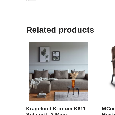
Related products
Kragelund Kornum K611 –
MCom
Sofa inkl. 2 Mann
Hocke