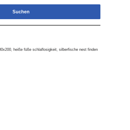
Suchen
180x200
,
heiße füße schlaflosigkeit
,
silberfische nest finden