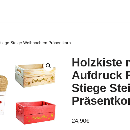
– Stiege Steige Weihnachten Präsentkorb…
Holzkiste m
Aufdruck F
Stiege St
Präsentk
24,90
€