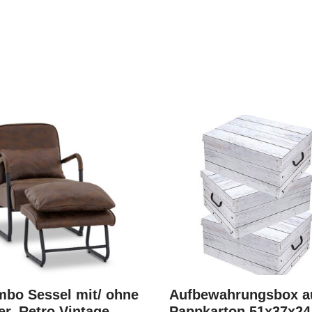
bo Sessel mit/ ohne
Aufbewahrungsbox a
r, Retro Vintage
Pappkarton 51x37x24