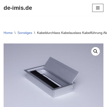
de-imis.de
Przejdź
do
treści
Home
\
Sonstiges
\
Kabeldurchlass Kabelauslass Kabelführung Alu