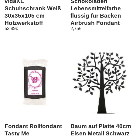
vidaXL
Schokoladen
Schuhschrank Weiß
Lebensmittelfarbe
30x35x105 cm
flüssig für Backen
Holzwerkstoff
Airbrush Fondant
53,99
€
2,75
€
Kuchen Rot Red
Fondant Rollfondant
Baum auf Platte 40cm
Tasty Me
Eisen Metall Schwarz