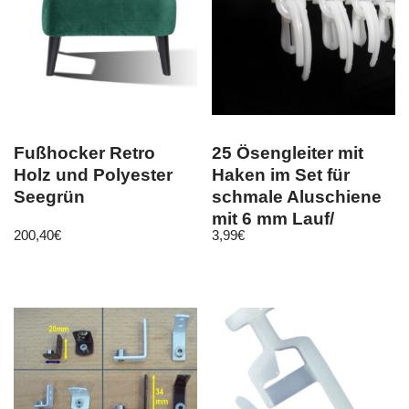
Fußhocker Retro
25 Ösengleiter mit
Holz und Polyester
Haken im Set für
Seegrün
schmale Aluschiene
mit 6 mm Lauf/
200,40
€
3,99
€
Durchlaß