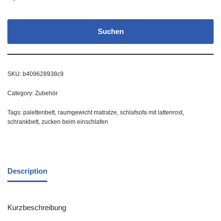
Suchen
SKU:
b409628938c9
Category:
Zubehör
Tags:
palettenbett
,
raumgewicht matratze
,
schlafsofa mit lattenrost
,
schrankbett
,
zucken beim einschlafen
Description
Kurzbeschreibung