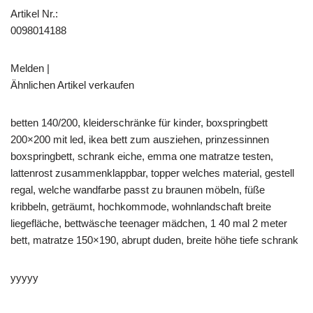
Artikel Nr.:
0098014188
Melden |
Ähnlichen Artikel verkaufen
betten 140/200, kleiderschränke für kinder, boxspringbett
200×200 mit led, ikea bett zum ausziehen, prinzessinnen
boxspringbett, schrank eiche, emma one matratze testen,
lattenrost zusammenklappbar, topper welches material, gestell
regal, welche wandfarbe passt zu braunen möbeln, füße
kribbeln, geträumt, hochkommode, wohnlandschaft breite
liegefläche, bettwäsche teenager mädchen, 1 40 mal 2 meter
bett, matratze 150×190, abrupt duden, breite höhe tiefe schrank
yyyyy