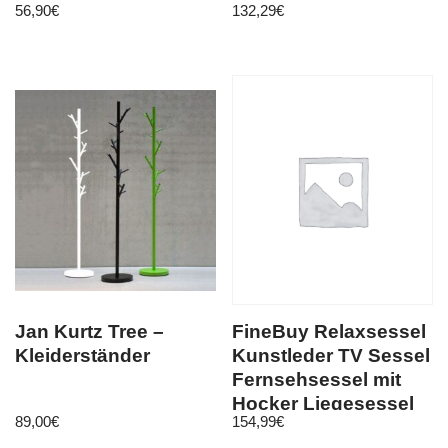
56,90
€
132,29
€
Farben
Jan Kurtz Tree –
FineBuy Relaxsessel
Kleiderständer
Kunstleder TV Sessel
Fernsehsessel mit
Hocker Liegesessel
89,00
€
154,99
€