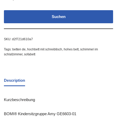
Suchen
SKU:
d2f721d610a7
Tags:
betten de
,
hochbett mit schreibtisch
,
hohes bett
,
schimmel im
schlafzimmer
,
sofabett
Description
Kurzbeschreibung
BOMI® Kindersitzgruppe Amy GE6603-01