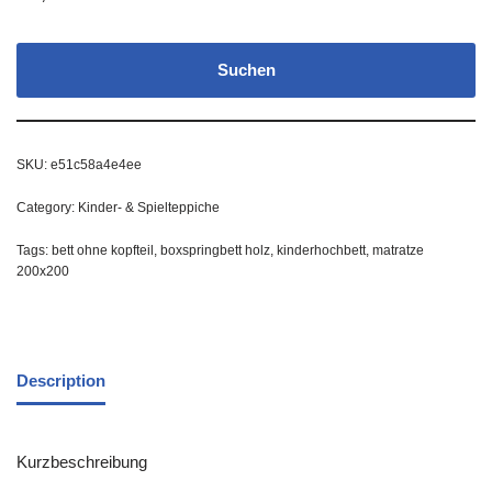
Suchen
SKU:
e51c58a4e4ee
Category:
Kinder- & Spielteppiche
Tags:
bett ohne kopfteil
,
boxspringbett holz
,
kinderhochbett
,
matratze
200x200
Description
Kurzbeschreibung