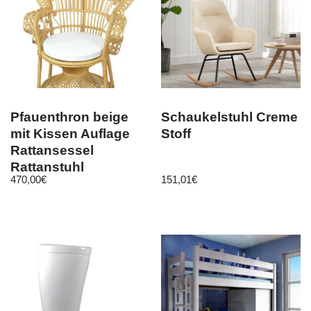
Pfauenthron beige
Schaukelstuhl Creme
mit Kissen Auflage
Stoff
Rattansessel
Rattanstuhl
470,00
€
151,01
€
hochwertig Thron