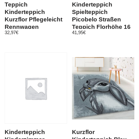
Teppich
Kinderteppich
Kinderteppich
Spielteppich
Kurzflor Pflegeleicht
Picobelo Straßen
Rennwagen
Teppich Florhöhe 16
32,97
€
41,95
€
Kinderzimmer Rot
mm Grau
Kinderteppich
Kurzflor