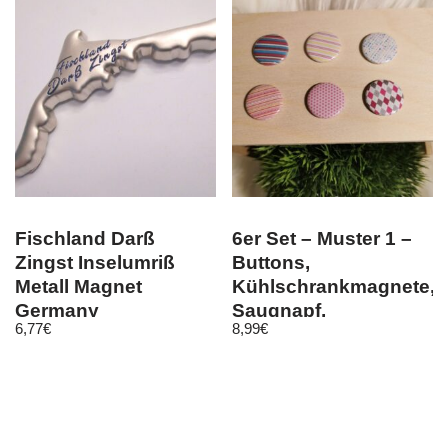
Fischland Darß
6er Set – Muster 1 –
Zingst Inselumriß
Buttons,
Metall Magnet
Kühlschrankmagnete,
Germany
Saugnapf,
6,77
€
8,99
€
Deutschland
Kleidermagnet
Souvenir