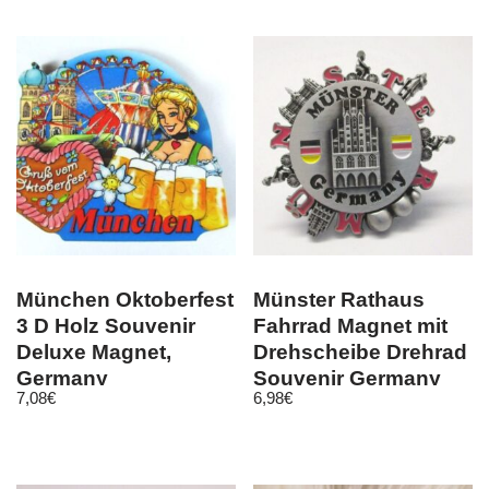
München Oktoberfest
Münster Rathaus
3 D Holz Souvenir
Fahrrad Magnet mit
Deluxe Magnet,
Drehscheibe Drehrad
Germany
Souvenir Germany
7,08
€
6,98
€
Deutschland, Neu