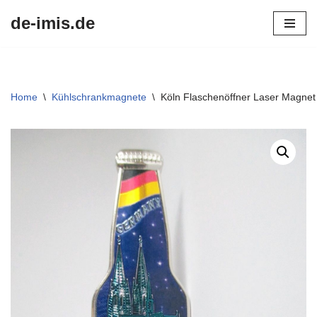
de-imis.de
Przejdź
do
treści
Home
\
Kühlschrankmagnete
\
Köln Flaschenöffner Laser Magnet