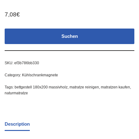
7,08
€
Suchen
SKU:
ef3b786bb330
Category:
Kühlschrankmagnete
Tags:
bettgestell 180x200 massivholz
,
matratze reinigen
,
matratzen kaufen
,
naturmatratze
Description