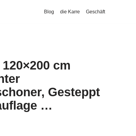
Blog
die Karre
Geschäft
 120×200 cm
hter
schoner, Gesteppt
auflage …