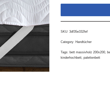
SKU:
3df35e332fef
Category:
Handtücher
Tags:
bett massivholz 200x200
,
be
kinderhochbett
,
palettenbett