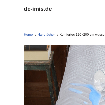
de-imis.de
Przejdź
do
treści
Home
\
Handtücher
\
Komfortec 120×200 cm wasser