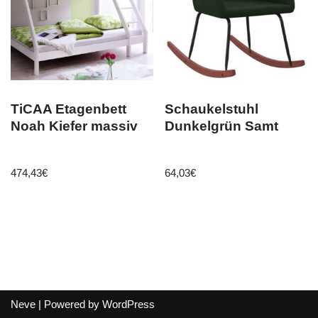
TiCAA Etagenbett
Schaukelstuhl
Noah Kiefer massiv
Dunkelgrün Samt
474,43
€
64,03
€
Neve
| Powered by
WordPress