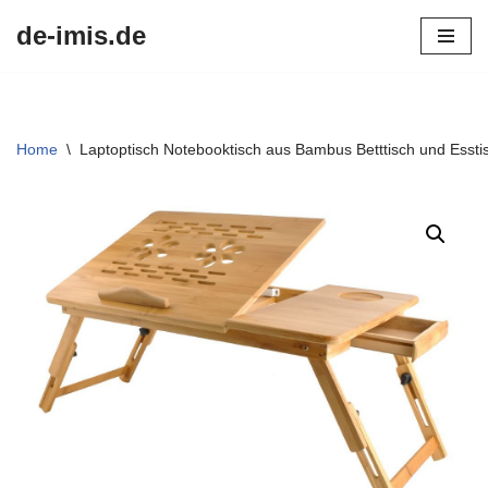
de-imis.de
Przejdź
do
treści
Home
\
Laptoptisch Notebooktisch aus Bambus Betttisch und Ess