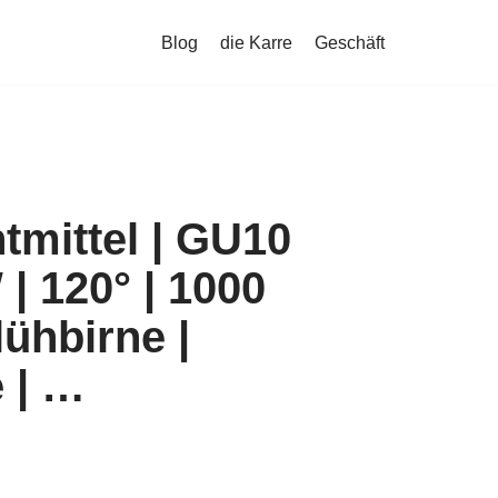
Blog
die Karre
Geschäft
tmittel | GU10
| 120° | 1000
ühbirne |
 | …