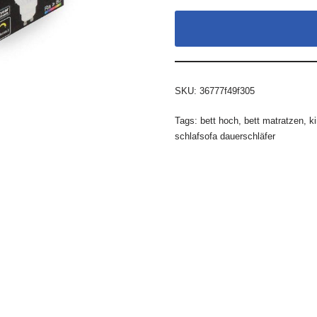
SKU:
36777f49f305
Tags:
bett hoch
,
bett matratzen
,
k
schlafsofa dauerschläfer