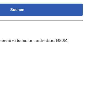
Suchen
inderbett mit bettkasten
,
massivholzbett 160x200
,