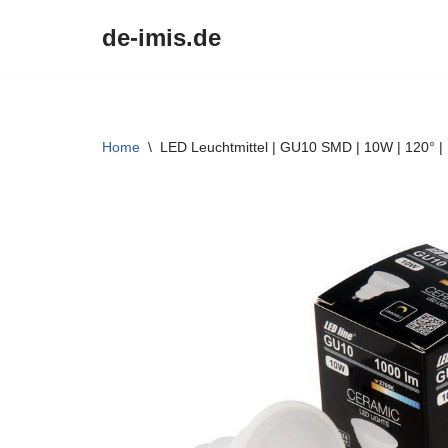
de-imis.de
Przejdź
do
treści
Home
\
LED Leuchtmittel | GU10 SMD | 10W | 120° |