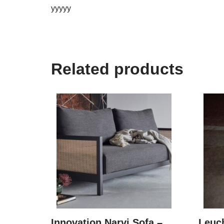
yyyyy
Related products
Innovation Narvi Sofa –
Leuc