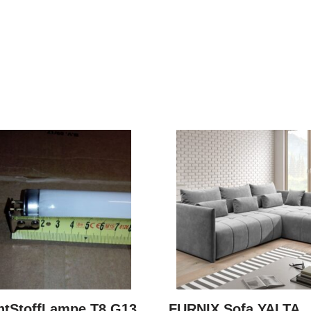
htStoffLampe T8 G13
FURNIX Sofa YALTA