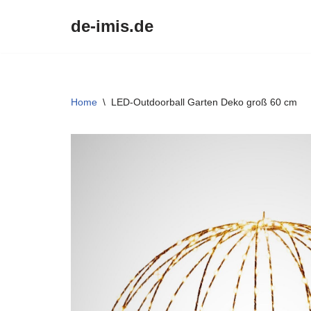
de-imis.de
Przejdź
do
treści
Home
\
LED-Outdoorball Garten Deko groß 60 cm