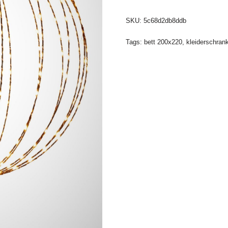
SKU:
5c68d2db8ddb
Tags:
bett 200x220
,
kleiderschran