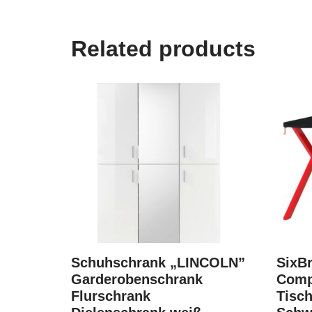
Related products
Schuhschrank „LINCOLN”
SixB
Garderobenschrank
Comp
Flurschrank
Tisc