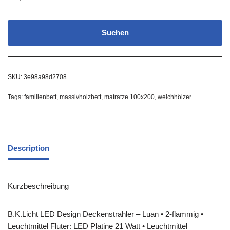
Suchen
SKU:
3e98a98d2708
Tags:
familienbett
,
massivholzbett
,
matratze 100x200
,
weichhölzer
Description
Kurzbeschreibung
B.K.Licht LED Design Deckenstrahler – Luan • 2-flammig •
Leuchtmittel Fluter: LED Platine 21 Watt • Leuchtmittel