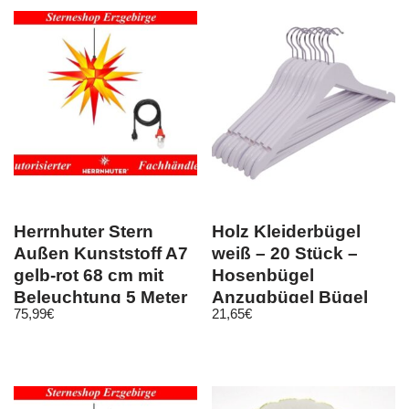
Herrnhuter Stern
Holz Kleiderbügel
Außen Kunststoff A7
weiß – 20 Stück –
gelb-rot 68 cm mit
Hosenbügel
Beleuchtung 5 Meter
Anzugbügel Bügel
75,99
€
21,65
€
Kabel
Holzbügel