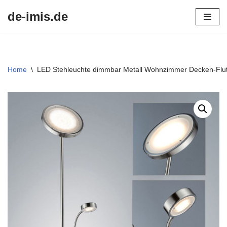
de-imis.de
Przejdź
do
treści
Home
\
LED Stehleuchte dimmbar Metall Wohnzimmer Decken-Flu