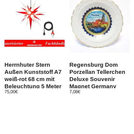
Herrnhuter Stern
Regensburg Dom
Außen Kunststoff A7
Porzellan Tellerchen
weiß-rot 68 cm mit
Deluxe Souvenir
Beleuchtung 5 Meter
Magnet Germany
75,00
€
7,08
€
Kabel LED
8cm