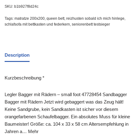
SKU:
b1b927f8d24c
Tags:
matratze 200x200
,
queen bett
,
reizhusten sobald ich mich hinlege
,
schlafsofa mit bettkasten und federkern
,
seniorenbett testsieger
Description
Kurzbeschreibung *
Legler Bagger mit Rädern – small foot 47728454 Sandbagger
Bagger mit Rädern Jetzt wird gebaggert was das Zeug hält!
Keine Sandgrube, kein Sandkasten ist sicher vor diesem
orangefarbenen Schaufelbagger. Ein absolutes Muss für kleine
Baumeister! Größe: ca. 104 x 33 x 58 cm Altersempfehlung in
Jahren a… Mehr