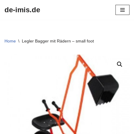
de-imis.de
Przejdź
do
treści
Home
\
Legler Bagger mit Rädern – small foot