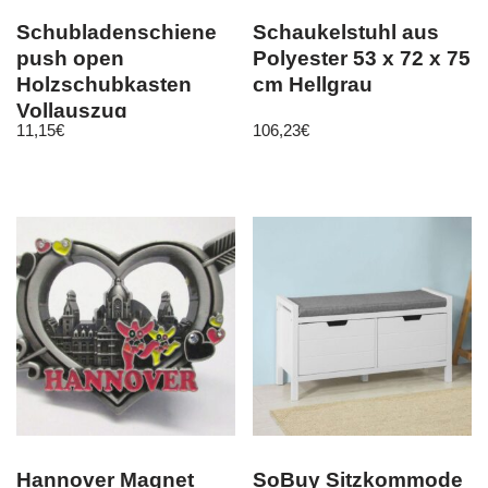
Schubladenschiene
Schaukelstuhl aus
push open
Polyester 53 x 72 x 75
Holzschubkasten
cm Hellgrau
Vollauszug
11,15
€
106,23
€
Teleskopschiene
CB50TS
Hannover Magnet
SoBuy Sitzkommode