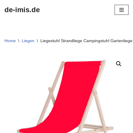
de-imis.de
Przejdź
do
treści
Home
\
Liegen
\
Liegestuhl Strandliege Campingstuhl Gartenlieg