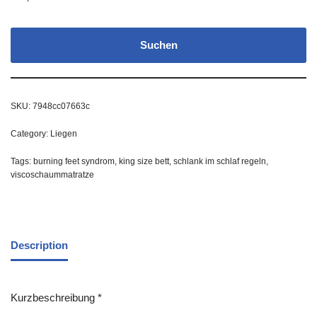
Suchen
SKU:
7948cc07663c
Category:
Liegen
Tags:
burning feet syndrom
,
king size bett
,
schlank im schlaf regeln
,
viscoschaummatratze
Description
Kurzbeschreibung *