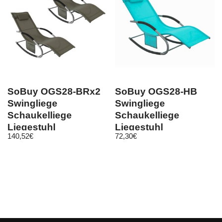
SoBuy OGS28-BRx2
SoBuy OGS28-HB
Swingliege
Swingliege
Schaukelliege
Schaukelliege
Liegestuhl
Liegestuhl
140,52
€
72,30
€
Gartenliege mit
Gartenliege mit
Tasche, Braun
Tasche, Türkis