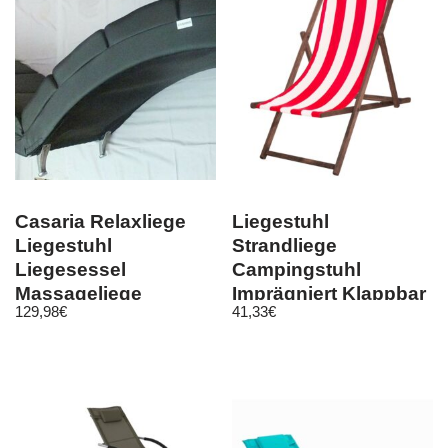
Casaria Relaxliege
Liegestuhl
Liegestuhl
Strandliege
Liegesessel
Campingstuhl
Massageliege
Imprägniert Klappbar
129,98
€
41,33
€
Wohnzimmer
Gartenliege Holz
Chaiselounge
Liege 120kg